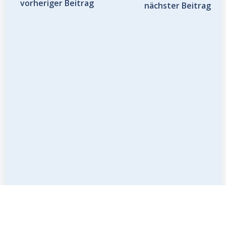
Post
Post
vorheriger Beitrag
nächster Beitrag
Navigation
Navigation